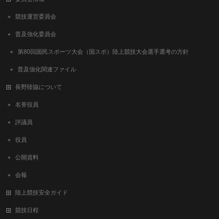
競技運営委員会
普及強化委員会
第80回国民スポーツ大会（国スポ）陸上競技大会選手選考の方針
普及強化関連ファイル
長野陸協について
名誉役員
評議員
役員
公開資料
会報
陸上競技安全ガイド
競技日程