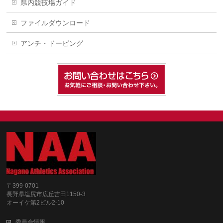
県内競技場ガイド
ファイルダウンロード
アンチ・ドーピング
〒399-0701
長野県塩尻市広丘吉田1150-3
オーイケ第2ビル2-10
委員会情報