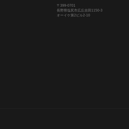
〒399-0701
長野県塩尻市広丘吉田1150-3
オーイケ第2ビル2-10