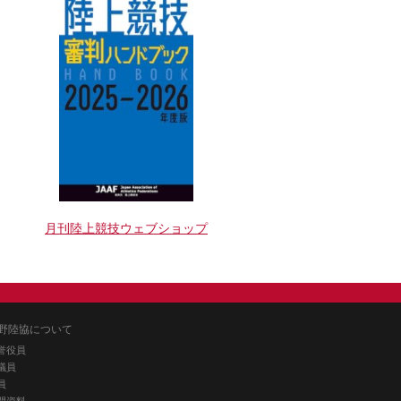
月刊陸上競技ウェブショップ
野陸協について
誉役員
議員
員