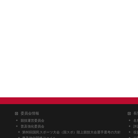
委員会情報
長
競技運営委員会
名
普及強化委員会
評
第80回国民スポーツ大会（国スポ）陸上競技大会選手選考の方針
役