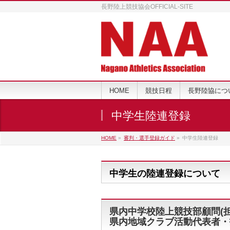
長野陸上競技協会OFFICIAL-SITE
HOME
競技日程
長野陸協につ
中学生陸連登録
HOME
»
審判・選手登録ガイド
»
中学生陸連登録
中学生の陸連登録について
県内中学校陸上競技部顧問(
県内地域クラブ活動代表者・