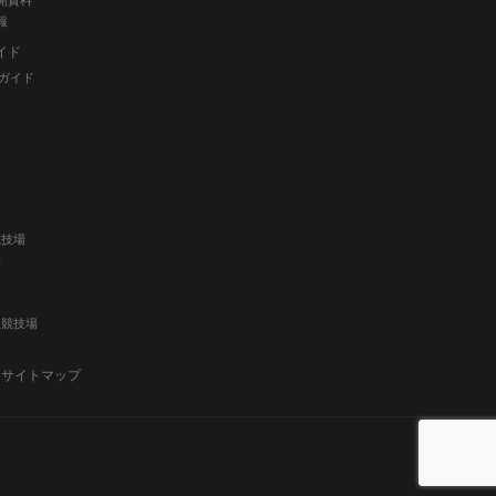
開資料
報
イド
ガイド
競技場
場
上競技場
サイトマップ