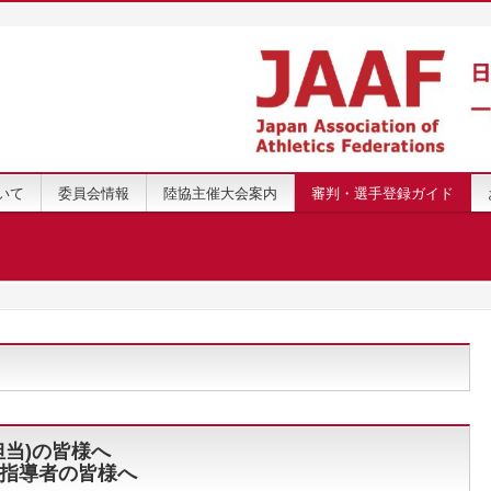
いて
委員会情報
陸協主催大会案内
審判・選手登録ガイド
担当)の皆様へ
指導者の皆様へ