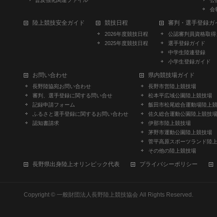
普及強化関連ファイル
公
会
陸上競技安全ガイド
競技日程
審判・選手登録ガ
2026年度競技日程
公認審判員資格取得
2025年度競技日程
選手登録ガイド
中学生陸連登録
小学生登録ガイド
お問い合わせ
県内競技場ガイド
長野陸協宛お問い合わせ
長野市営陸上競技場
審判、選手登録に関する問い合せ
松本平広域公園陸上競技場
記録申請フォーム
飯田市松尾総合運動場陸上
ふるさと選手登録に関するお問い合わせ
佐久総合運動公園陸上競技
認知書請求
伊那市陸上競技場
茅野市運動公園陸上競技場
菅平高原スポーツランド陸
その他の陸上競技場
長野県出身陸上オリンピック代表
プライバシーポリシー
Copyright ©
一般財団法人長野陸上競技協会
All Rights Reserved.