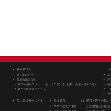
委員会情報
長
競技運営委員会
名
普及強化委員会
評
第80回国民スポーツ大会（国スポ）陸上競技大会選手選考の方針
役
普及強化関連ファイル
公
会
陸上競技安全ガイド
競技日程
審判・選手登録ガ
2026年度競技日程
公認審判員資格取得