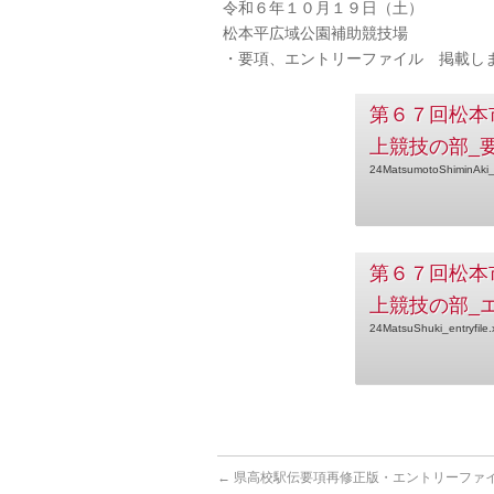
令和６年１０月１９日（土）
松本平広域公園補助競技場
・要項、エントリーファイル 掲載し
第６７回松本
上競技の部_
24MatsumotoShiminAki_
第６７回松本
上競技の部_
24MatsuShuki_entryfile.
←
県高校駅伝要項再修正版・エントリーファ