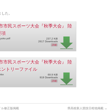
ました。
市市民スポーツ大会『秋季大会』 陸
要項
yoko.pdf
237.2 KiB
2617 Downloads
詳細
市市民スポーツ大会『秋季大会』 陸
エントリーファイル
xlsx
69.9 KiB
919 Downloads
詳細
イル修正版掲載
県高校新人競技日程他掲載
→