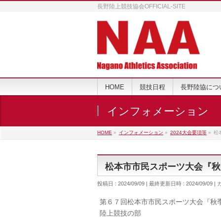
長野陸上競技協会OFFICIAL-SITE
HOME
競技日程
長野陸協につ
インフォメーション
HOME
»
インフォメーション
»
2024大会要項等
»
松
松本市市民スポーツ大会『秋
投稿日 : 2024/09/09
最終更新日時 : 2024/09/09
第６７回松本市市民スポーツ大会『秋
陸上競技の部