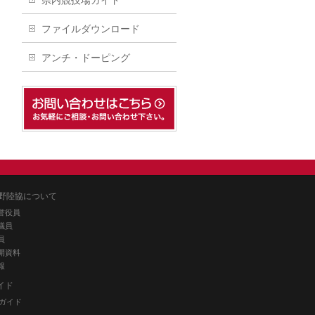
県内競技場ガイド
ファイルダウンロード
アンチ・ドーピング
野陸協について
誉役員
議員
員
開資料
報
イド
ガイド