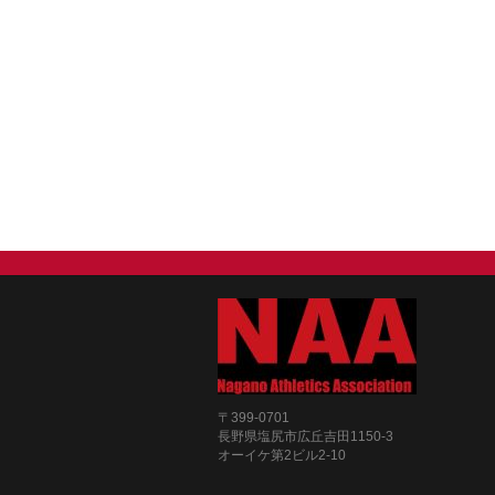
〒399-0701
長野県塩尻市広丘吉田1150-3
オーイケ第2ビル2-10