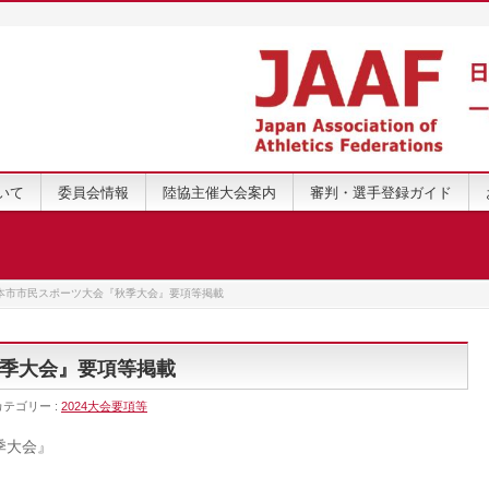
いて
委員会情報
陸協主催大会案内
審判・選手登録ガイド
本市市民スポーツ大会『秋季大会』要項等掲載
季大会』要項等掲載
カテゴリー :
2024大会要項等
季大会』