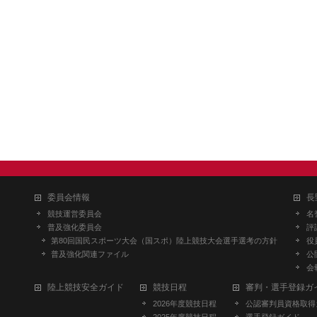
委員会情報
長
競技運営委員会
名
普及強化委員会
評
第80回国民スポーツ大会（国スポ）陸上競技大会選手選考の方針
役
普及強化関連ファイル
公
会
陸上競技安全ガイド
競技日程
審判・選手登録ガ
2026年度競技日程
公認審判員資格取得