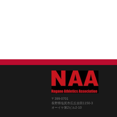
〒399-0701
長野県塩尻市広丘吉田1150-3
オーイケ第2ビル2-10