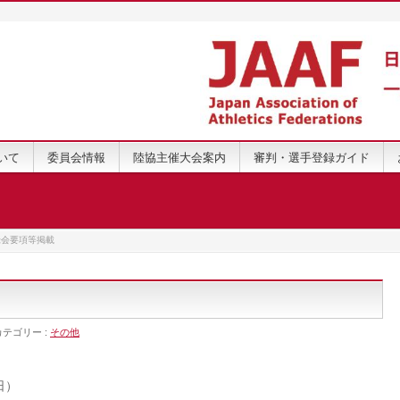
いて
委員会情報
陸協主催大会案内
審判・選手登録ガイド
録会要項等掲載
カテゴリー :
その他
日）