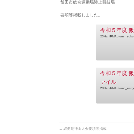
飯田市総合運動場陸上競技場
要項等掲載しました。
令和５年度 
23HaniRMAutumn_yoko
令和５年度 
ァイル
23HaniRMAutumn_entryfi
←
継走荒神山大会要項等掲載