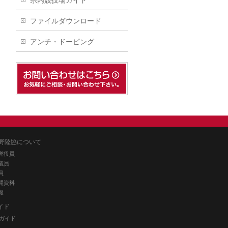
県内競技場ガイド
ファイルダウンロード
アンチ・ドーピング
野陸協について
誉役員
議員
員
開資料
報
イド
ガイド