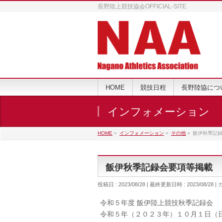
長野陸上競技協会OFFICIAL-SITE
HOME
競技日程
長野陸協につ
インフォメーション
HOME
»
インフォメーション
»
その他
»
飯伊秋季記
飯伊秋季記録会要項等掲載
投稿日 : 2023/08/28
最終更新日時 : 2023/08/28
令和５年度 飯伊陸上競技秋季記録会
令和５年（２０２３年）１０月１日（