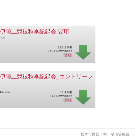
飯伊陸上競技秋季記録会 要項
.pdf
228.2 KiB
3591 Downloads
詳細
飯伊陸上競技秋季記録会_エントリーフ
le.xlsx
40.4 KiB
813 Downloads
詳細
松本市民祭（秋）要項等掲載
→