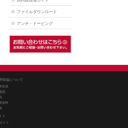
県内競技場ガイド
ファイルダウンロード
アンチ・ドーピング
野陸協について
誉役員
議員
員
開資料
報
イド
ガイド