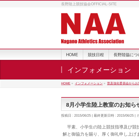
長野陸上競技協会OFFICIAL-SITE
HOME
競技日程
長野陸協につ
インフォメーション
HOME
»
インフォメーション
»
普及強化委員会からお
8月小学生陸上教室のお知ら
投稿日 : 2015/06/25
最終更新日時 : 2015/06/25
平素、小学生の陸上競技指導及び競技
解と御協力を賜り、厚く御礼申し上げ