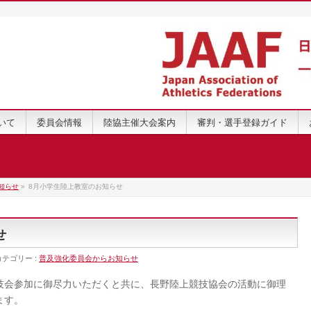
いて
委員会情報
陸協主催大会案内
審判・選手登録ガイド
知らせ
»
8月小学生陸上教室のお知らせ
せ
カテゴリー :
普及強化委員会からお知らせ
会参加に御尽力いただくと共に、長野陸上競技協会の活動に御理
ます。