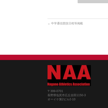
←
中学通信競技日程等掲載
〒399-0701
長野県塩尻市広丘吉田1150-3
オーイケ第2ビル2-10