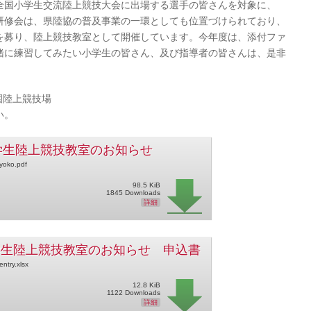
国小学生交流陸上競技大会に出場する選手の皆さんを対象に、
研修会は、県陸協の普及事業の一環としても位置づけられており、
を募り、陸上競技教室として開催しています。今年度は、添付ファ
緒に練習してみたい小学生の皆さん、及び指導者の皆さんは、是非
園陸上競技場
い。
小学生陸上競技教室のお知らせ
yoko.pdf
98.5 KiB
1845 Downloads
詳細
月小学生陸上競技教室のお知らせ 申込書
ntry.xlsx
12.8 KiB
1122 Downloads
詳細