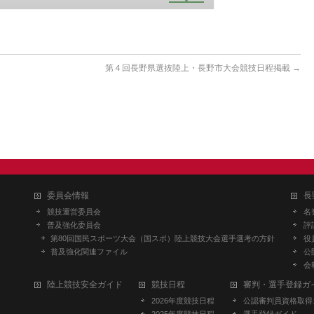
第４回長野県選抜陸上・長野市大会競技日程掲載
→
委員会情報
長
競技運営委員会
名
普及強化委員会
評
第80回国民スポーツ大会（国スポ）陸上競技大会選手選考の方針
役
普及強化関連ファイル
公
会
陸上競技安全ガイド
競技日程
審判・選手登録ガ
2026年度競技日程
公認審判員資格取得