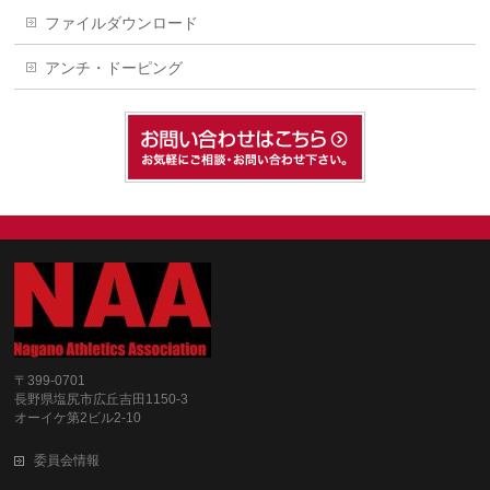
ファイルダウンロード
アンチ・ドーピング
〒399-0701
長野県塩尻市広丘吉田1150-3
オーイケ第2ビル2-10
委員会情報