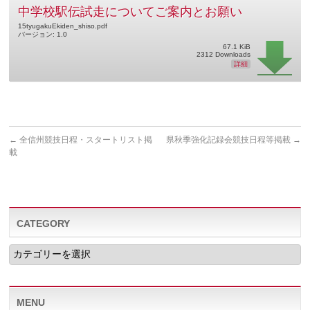
中学校駅伝試走についてご案内とお願い
15tyugakuEkiden_shiso.pdf
バージョン: 1.0
67.1 KiB
2312 Downloads
詳細
←
全信州競技日程・スタートリスト掲
県秋季強化記録会競技日程等掲載
→
載
CATEGORY
CATEGORY
MENU