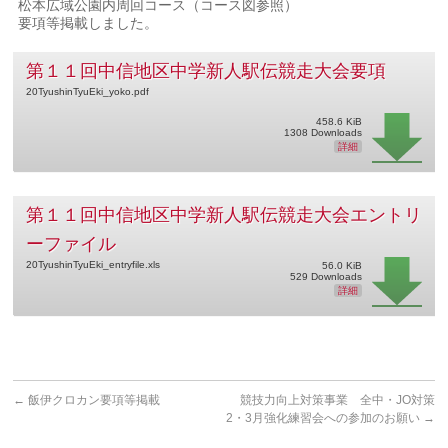
松本広域公園内周回コース（コース図参照）
要項等掲載しました。
第１１回中信地区中学新人駅伝競走大会要項
20TyushinTyuEki_yoko.pdf
458.6 KiB
1308 Downloads
詳細
第１１回中信地区中学新人駅伝競走大会エントリ
ーファイル
20TyushinTyuEki_entryfile.xls
56.0 KiB
529 Downloads
詳細
←
飯伊クロカン要項等掲載
競技力向上対策事業 全中・JO対策
2・3月強化練習会への参加のお願い
→