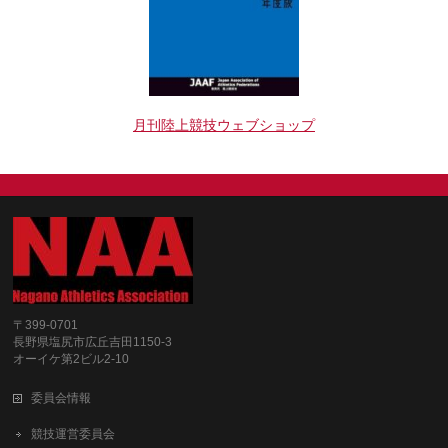
月刊陸上競技ウェブショップ
〒399-0701
長野県塩尻市広丘吉田1150-3
オーイケ第2ビル2-10
委員会情報
競技運営委員会