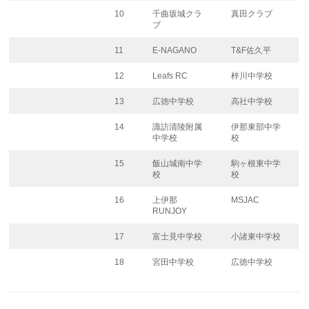
10
千曲坂城クラ
真田クラブ
ブ
11
E-NAGANO
T&F佐久平
12
Leafs RC
梓川中学校
13
広徳中学校
高社中学校
14
諏訪清陵附属
伊那東部中学
中学校
校
15
飯山城南中学
駒ヶ根東中学
校
校
16
上伊那
MSJAC
RUNJOY
17
富士見中学校
小諸東中学校
18
宮田中学校
広徳中学校