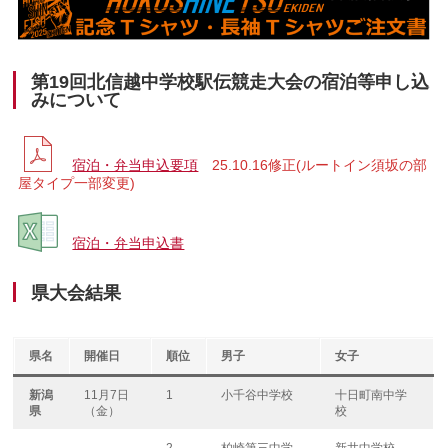
第19回北信越中学校駅伝競走大会の宿泊等申し込
みについて
宿泊・弁当申込要項
25.10.16修正(ルートイン須坂の部
屋タイプ一部変更)
宿泊・弁当申込書
県大会結果
県名
開催日
順位
男子
女子
新潟
11月7日
1
小千谷中学校
十日町南中学
県
（金）
校