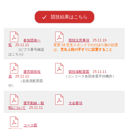
競技結果はこちら
参加団体一
競技注意事項
25.11.19
覧
25.11.11
変更:18 芝生スタンドでののぼり旗の設置
(ビブス番号確認
は、
芝生上段の手すりに設置すること
はこちら)
運営競技役
競技場配置図
25.11.11
員
25.11.12
（コンコース各団体選手待機所）
（走路員配置図
付）
選手動線・観
大会要項
戦について
25.11.11
コース図