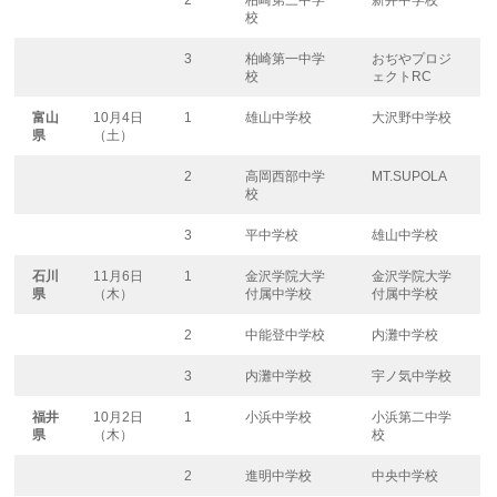
2
柏崎第三中学
新井中学校
校
3
柏崎第一中学
おぢやプロジ
校
ェクトRC
富山
10月4日
1
雄山中学校
大沢野中学校
県
（土）
2
高岡西部中学
MT.SUPOLA
校
3
平中学校
雄山中学校
石川
11月6日
1
金沢学院大学
金沢学院大学
県
（木）
付属中学校
付属中学校
2
中能登中学校
内灘中学校
3
内灘中学校
宇ノ気中学校
福井
10月2日
1
小浜中学校
小浜第二中学
県
（木）
校
2
進明中学校
中央中学校