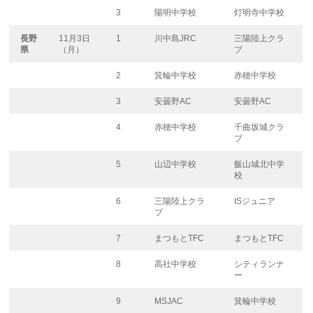
3
陽明中学校
灯明寺中学校
長野
11月3日
1
川中島JRC
三陽陸上クラ
県
（月）
ブ
2
箕輪中学校
赤穂中学校
3
安曇野AC
安曇野AC
4
赤穂中学校
千曲坂城クラ
ブ
5
山辺中学校
飯山城北中学
校
6
三陽陸上クラ
ISジュニア
ブ
7
まつもとTFC
まつもとTFC
8
高社中学校
シティランナ
ー
9
MSJAC
箕輪中学校