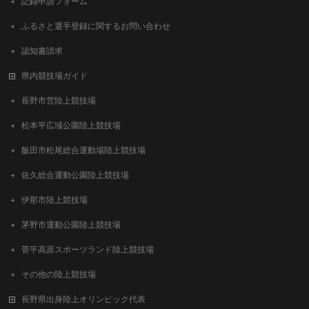
記録申請フォーム
ふるさと選手登録に関するお問い合わせ
認知書請求
県内競技場ガイド
長野市営陸上競技場
松本平広域公園陸上競技場
飯田市松尾総合運動場陸上競技場
佐久総合運動公園陸上競技場
伊那市陸上競技場
茅野市運動公園陸上競技場
菅平高原スポーツランド陸上競技場
その他の陸上競技場
長野県出身陸上オリンピック代表