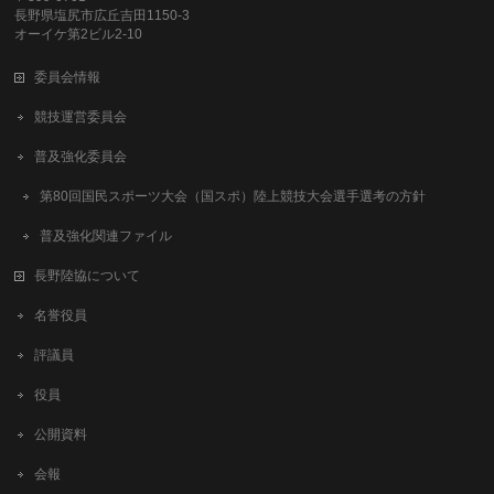
長野県塩尻市広丘吉田1150-3
オーイケ第2ビル2-10
委員会情報
競技運営委員会
普及強化委員会
第80回国民スポーツ大会（国スポ）陸上競技大会選手選考の方針
普及強化関連ファイル
長野陸協について
名誉役員
評議員
役員
公開資料
会報