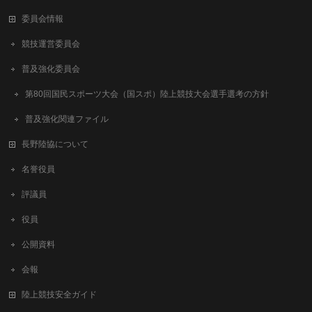
委員会情報
競技運営委員会
普及強化委員会
第80回国民スポーツ大会（国スポ）陸上競技大会選手選考の方針
普及強化関連ファイル
長野陸協について
名誉役員
評議員
役員
公開資料
会報
陸上競技安全ガイド