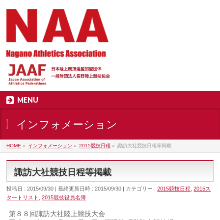
MENU
インフォメーション
HOME
»
インフォメーション
»
2015競技日程
»
諏訪大社競技日程等掲載
諏訪大社競技日程等掲載
投稿日 : 2015/09/30
最終更新日時 : 2015/09/30
カテゴリー :
2015競技日程
,
2015ス
タートリスト
,
2015競技役員名簿
第８８回諏訪大社陸上競技大会