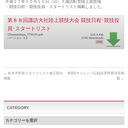
平成２７年１０月１１日（日）下諏訪町営陸上競技場
・競技日程・競技役員・スタートリスト掲載しました。
第８８回諏訪大社陸上競技大会 競技日程･競技役
員･スタートリスト
15suwataisya_TTSL02.pdf
510.4 KiB
バージョン: 1.2
1740 Downloads
詳細
←
松本市民祭スタートリスト修正部分
第9回チャレンジ記録会茅野要項等掲
掲載
載
→
CATEGORY
CATEGORY