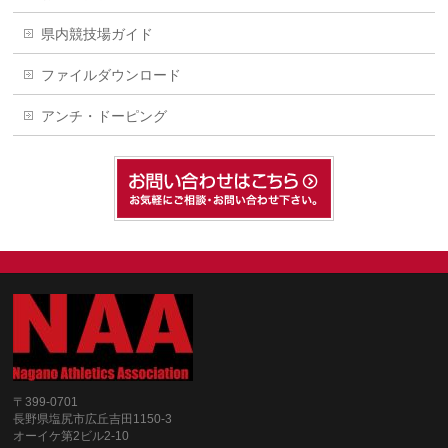
県内競技場ガイド
ファイルダウンロード
アンチ・ドーピング
〒399-0701
長野県塩尻市広丘吉田1150-3
オーイケ第2ビル2-10