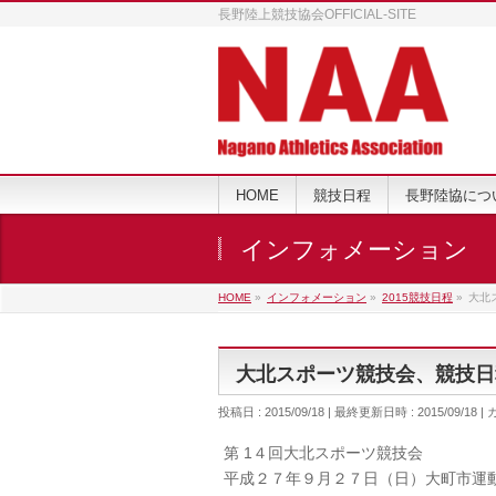
長野陸上競技協会OFFICIAL-SITE
HOME
競技日程
長野陸協につ
インフォメーション
HOME
»
インフォメーション
»
2015競技日程
»
大北
大北スポーツ競技会、競技日
投稿日 : 2015/09/18
最終更新日時 : 2015/09/18
第 1４回大北スポーツ競技会
平成２７年９月２７日（日）大町市運