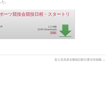
した。
スポーツ競技会競技日程・スタートリ
df
1.2 MiB
2100 Downloads
詳細
富士見高原名勝探訪駅伝要項等掲載
→