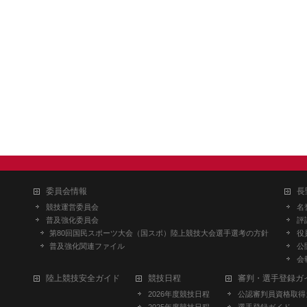
委員会情報
長
競技運営委員会
名
普及強化委員会
評
第80回国民スポーツ大会（国スポ）陸上競技大会選手選考の方針
役
普及強化関連ファイル
公
会
陸上競技安全ガイド
競技日程
審判・選手登録ガ
2026年度競技日程
公認審判員資格取得