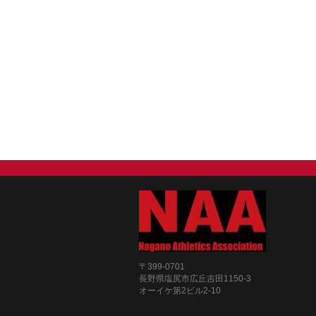
〒399-0701
長野県塩尻市広丘吉田1150-3
オーイケ第2ビル2-10