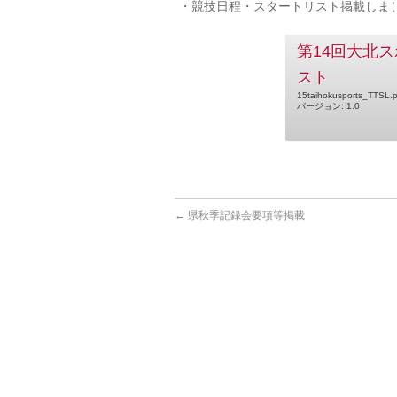
・競技日程・スタートリスト掲載しま
第14回大北
スト
15taihokusports_TTSL.p
バージョン: 1.0
←
県秋季記録会要項等掲載