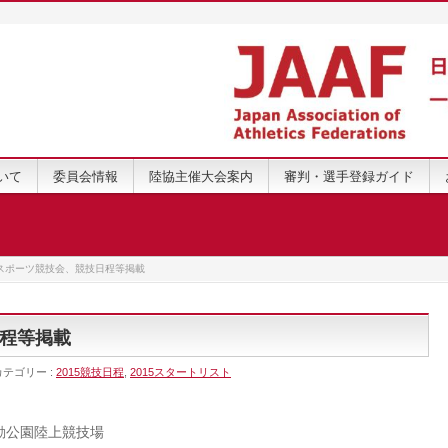
いて
委員会情報
陸協主催大会案内
審判・選手登録ガイド
スポーツ競技会、競技日程等掲載
程等掲載
カテゴリー :
2015競技日程
,
2015スタートリスト
動公園陸上競技場