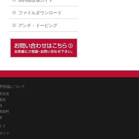
県内競技場ガイド
ファイルダウンロード
アンチ・ドーピング
野陸協について
誉役員
議員
員
開資料
報
イド
ガイド