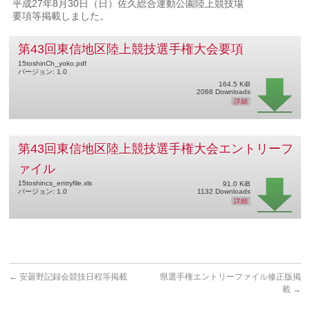
平成27年8月30日（日）佐久総合運動公園陸上競技場
要項等掲載しました。
第43回東信地区陸上競技選手権大会要項
15toshinCh_yoko.pdf
バージョン: 1.0
164.5 KiB
2068 Downloads
詳細
第43回東信地区陸上競技選手権大会エントリーフ
ァイル
15toshincs_entryfile.xls
91.0 KiB
バージョン: 1.0
1132 Downloads
詳細
←
安曇野記録会競技日程等掲載
県選手権エントリーファイル修正版掲
載
→