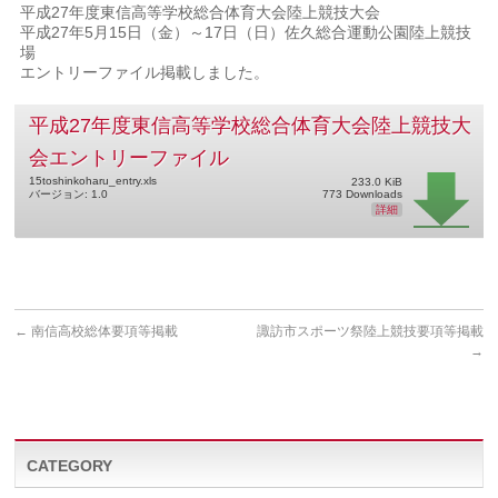
平成27年度東信高等学校総合体育大会陸上競技大会
平成27年5月15日（金）～17日（日）佐久総合運動公園陸上競技
場
エントリーファイル掲載しました。
平成27年度東信高等学校総合体育大会陸上競技大
会エントリーファイル
15toshinkoharu_entry.xls
233.0 KiB
バージョン: 1.0
773 Downloads
詳細
←
南信高校総体要項等掲載
諏訪市スポーツ祭陸上競技要項等掲載
→
CATEGORY
CATEGORY