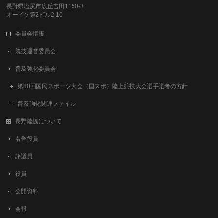
長野県塩尻市広丘吉田1150-3
オーイケ第2ビル2-10
委員会情報
競技運営委員会
普及強化委員会
第80回国民スポーツ大会（国スポ）陸上競技大会選手選考の方針
普及強化関連ファイル
長野陸協について
名誉役員
評議員
役員
公開資料
会報