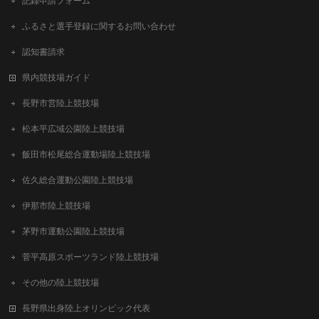
記録申請フォーム
ふるさと選手登録に関するお問い合わせ
認知書請求
県内競技場ガイド
長野市営陸上競技場
松本平広域公園陸上競技場
飯田市松尾総合運動場陸上競技場
佐久総合運動公園陸上競技場
伊那市陸上競技場
茅野市運動公園陸上競技場
菅平高原スポーツランド陸上競技場
その他の陸上競技場
長野県出身陸上オリンピック代表