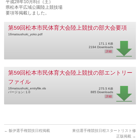
平成28年10月8日（土）
県松本平広域公園陸上競技場
要項等掲載しました。
第59回松本市民体育大会陸上競技の部大会要項
16matsushuki_yoko.pdf
171.1 KiB
2194 Downloads
詳細
第59回松本市民体育大会陸上競技の部エントリー
ファイル
16matsushuki_entryfile.xls
275.5 KiB
バージョン: 1.0
885 Downloads
詳細
←
飯伊選手権競技日程掲載
東信選手権競技日程スタートリスト修
正版掲載
→