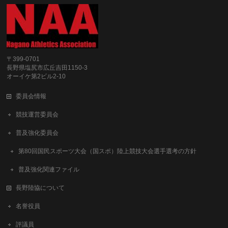
〒399-0701
長野県塩尻市広丘吉田1150-3
オーイケ第2ビル2-10
委員会情報
競技運営委員会
普及強化委員会
第80回国民スポーツ大会（国スポ）陸上競技大会選手選考の方針
普及強化関連ファイル
長野陸協について
名誉役員
評議員