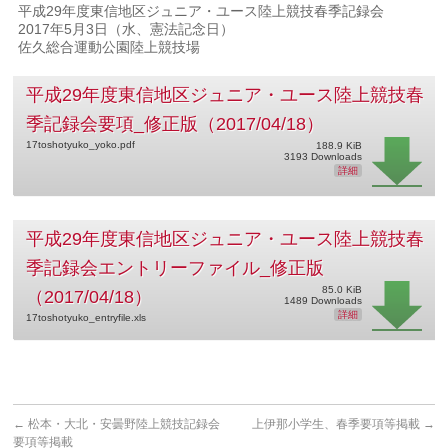
平成29年度東信地区ジュニア・ユース陸上競技春季記録会
2017年5月3日（水、憲法記念日）
佐久総合運動公園陸上競技場
平成29年度東信地区ジュニア・ユース陸上競技春
季記録会要項_修正版（2017/04/18）
17toshotyuko_yoko.pdf
188.9 KiB
3193 Downloads
詳細
平成29年度東信地区ジュニア・ユース陸上競技春
季記録会エントリーファイル_修正版
85.0 KiB
（2017/04/18）
1489 Downloads
詳細
17toshotyuko_entryfile.xls
←
松本・⼤北・安曇野陸上競技記録会
上伊那小学生、春季要項等掲載
→
要項等掲載