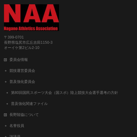
〒399-0701
長野県塩尻市広丘吉田1150-3
オーイケ第2ビル2-10
委員会情報
競技運営委員会
普及強化委員会
第80回国民スポーツ大会（国スポ）陸上競技大会選手選考の方針
普及強化関連ファイル
長野陸協について
名誉役員
評議員