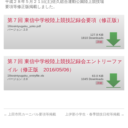
平成２８年５月２１日(土)佐久総合運動公園陸上競技場
要項等修正版掲載しました。
第７回 東信中学校陸上競技記録会要項（修正版）
16tosintyugaku_yoko.pdf
バージョン: 2.0
127.8 KiB
1810 Downloads
詳細
第７回 東信中学校陸上競技記録会エントリーファ
イル（修正版 2016/05/06）
16tosintyugaku_entryfile.xls
63.0 KiB
バージョン: 2.0
1045 Downloads
詳細
←
上田市民カーニバル要項等掲載
上伊那小学生・春季競技日程等掲載
→