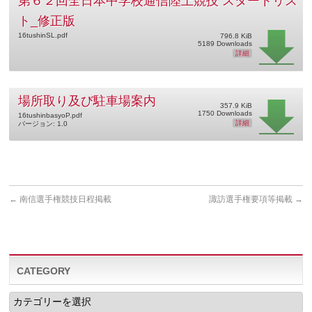
第６２回全日本中学校通信陸上競技 スタートリス
ト_修正版
16tushinSL.pdf
796.8 KiB
5189 Downloads
詳細
場所取り及び駐車場案内
357.9 KiB
1750 Downloads
16tushinbasyoP.pdf
詳細
バージョン: 1.0
←
南信選手権競技日程掲載
諏訪選手権要項等掲載
→
CATEGORY
CATEGORY