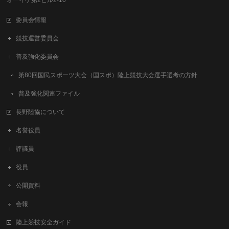
委員会情報
競技運営委員会
普及強化委員会
第80回国民スポーツ大会（国スポ）陸上競技大会選手選考の方針
普及強化関連ファイル
長野陸協について
名誉役員
評議員
役員
公開資料
会報
陸上競技安全ガイド