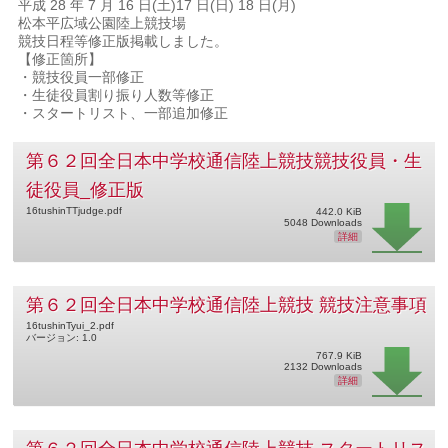
平成 28 年 7 月 16 日(土)17 日(日) 18 日(月)
松本平広域公園陸上競技場
競技日程等修正版掲載しました。
【修正箇所】
・競技役員一部修正
・生徒役員割り振り人数等修正
・スタートリスト、一部追加修正
第６２回全日本中学校通信陸上競技競技役員・生
徒役員_修正版
16tushinTTjudge.pdf
442.0 KiB
5048 Downloads
詳細
第６２回全日本中学校通信陸上競技 競技注意事項
16tushinTyui_2.pdf
バージョン: 1.0
767.9 KiB
2132 Downloads
詳細