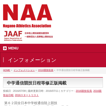
MENU
インフォメーション
HOME
»
インフォメーション
»
2016競技役員
»
中学通信競技日程等修正版掲載
中学通信競技日程等修正版掲載
投稿日 : 2016/07/08
最終更新日時 : 2016/07/11
カテゴリー :
2016競技役員
,
2016競
技会日程
,
2016スタートリスト
第６２回全日本中学校通信陸上競技