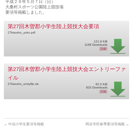
平成２９年５月７日（日）
大桑村スポーツ公園陸上競技場
要項等掲載しました。
第27回木曽郡小学生陸上競技大会要項
27kisosho_yoko.pdf
121.8 KiB
1168 Downloads
詳細
第27回木曽郡小学生陸上競技大会エントリーファ
イル
27kisosho_entryfile.xls
82.0 KiB
833 Downloads
詳細
←
中信小学生要項等掲載
岡谷市民春季要項等掲載
→