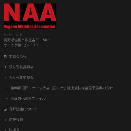
〒399-0701
長野県塩尻市広丘吉田1150-3
オーイケ第2ビル2-10
委員会情報
競技運営委員会
普及強化委員会
第80回国民スポーツ大会（国スポ）陸上競技大会選手選考の方針
普及強化関連ファイル
長野陸協について
名誉役員
評議員