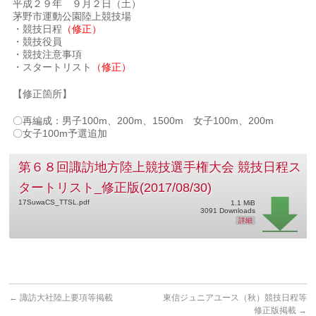
平成２９年 ９月２日（土）
茅野市運動公園陸上競技場
・競技日程
（修正）
・競技役員
・競技注意事項
・スタートリスト
（修正）
【修正箇所】
〇再編成：男子100m、200m、1500m 女子100m、200m
〇女子100m予選追加
第６８回諏訪地方陸上競技選手権大会 競技日程ス
タートリスト_修正版(2017/08/30)
17SuwaCS_TTSL.pdf
1.1 MiB
3091 Downloads
詳細
←
諏訪大社陸上要項等掲載
東信ジュニアユース（秋）競技日程等
修正版掲載
→