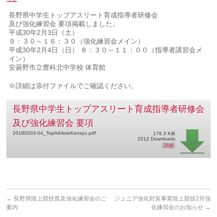
長野県中学生トップアスリート育成指導者研修会
及び強化練習会 要項掲載しました。
平成30年2月3日（土）
９：３０～１６：３０（強化練習会メイン）
平成30年2月4日（日） ８：３０～１１：００（指導者講習会メ
イン）
安曇野市立豊科北中学校 体育館
※詳細は添付ファイルでご確認ください。
長野県中学生トップアスリート育成指導者研修会
及び強化練習会 要項
20180203-04_TopAthleteKensyu.pdf
179.3 KiB
2012 Downloads
詳細
←
長野県陸上競技普及強化練習会のご
ジュニア強化対策事業陸上競技2月強
案内
化練習会のお知らせ
→