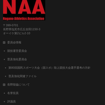
〒399-0701
長野県塩尻市広丘吉田1150-3
オーイケ第2ビル2-10
委員会情報
競技運営委員会
普及強化委員会
第80回国民スポーツ大会（国スポ）陸上競技大会選手選考の方針
普及強化関連ファイル
長野陸協について
名誉役員
評議員