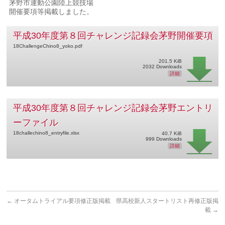
茅野市運動公園陸上競技場
開催要項等掲載しました。
平成30年度第８回チャレンジ記録会茅野開催要項
18ChallengeChino8_yoko.pdf
201.5 KiB
2032 Downloads
詳細
平成30年度第８回チャレンジ記録会茅野エントリ
ーファイル
18challechino8_entryfile.xlsx
40.7 KiB
999 Downloads
詳細
←
オータムトライアル要項修正版掲載
県高校新人スタートリスト再修正版掲
載
→