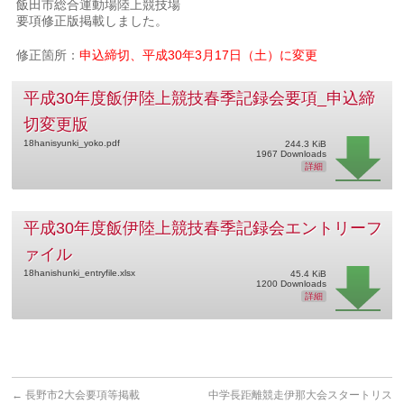
飯田市総合運動場陸上競技場
要項修正版掲載しました。
修正箇所：
申込締切、平成30年3月17日（土）に変更
平成30年度飯伊陸上競技春季記録会要項_申込締
切変更版
18hanisyunki_yoko.pdf
244.3 KiB
1967 Downloads
詳細
平成30年度飯伊陸上競技春季記録会エントリーフ
ァイル
18hanishunki_entryfile.xlsx
45.4 KiB
1200 Downloads
詳細
←
長野市2大会要項等掲載
中学長距離競走伊那大会スタートリス