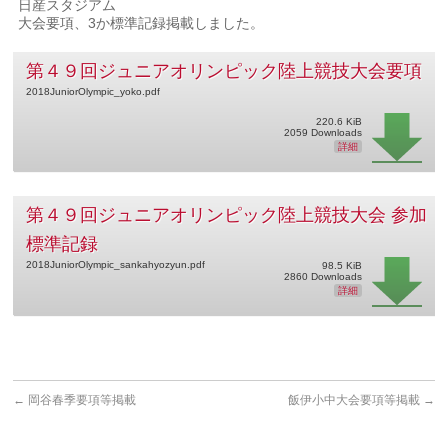
日産スタジアム
大会要項、3か標準記録掲載しました。
第４９回ジュニアオリンピック陸上競技大会要項
2018JuniorOlympic_yoko.pdf
220.6 KiB
2059 Downloads
詳細
第４９回ジュニアオリンピック陸上競技大会 参加
標準記録
2018JuniorOlympic_sankahyozyun.pdf
98.5 KiB
2860 Downloads
詳細
←
岡谷春季要項等掲載
飯伊小中大会要項等掲載
→