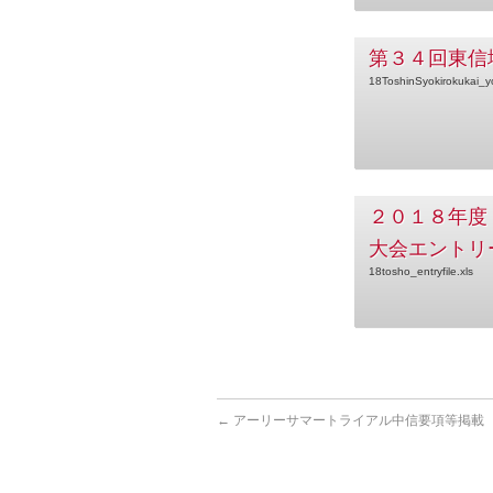
第３４回東信
18ToshinSyokirokukai_y
２０１８年度
大会エントリ
18tosho_entryfile.xls
←
アーリーサマートライアル中信要項等掲載