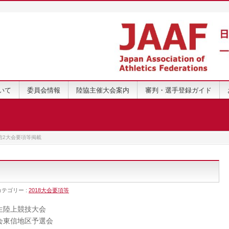
いて
委員会情報
陸協主催大会案内
審判・選手登録ガイド
信2大会要項等掲載
カテゴリー :
2018大会要項等
生陸上競技大会
会東信地区予選会