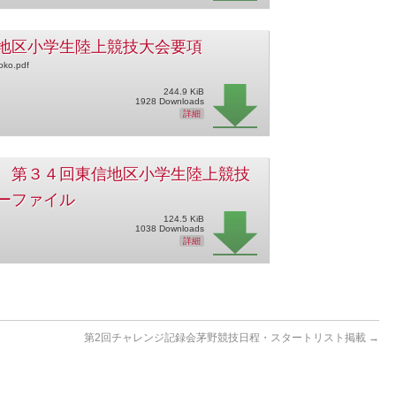
地区小学生陸上競技大会要項
oko.pdf
244.9 KiB
1928 Downloads
詳細
 第３４回東信地区小学生陸上競技
ーファイル
124.5 KiB
1038 Downloads
詳細
第2回チャレンジ記録会茅野競技日程・スタートリスト掲載
→