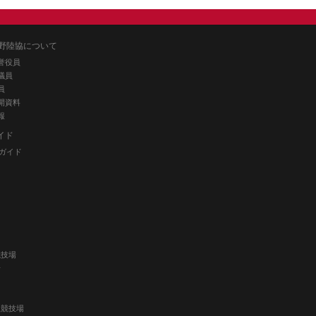
野陸協について
誉役員
議員
員
開資料
報
イド
ガイド
競技場
場
上競技場