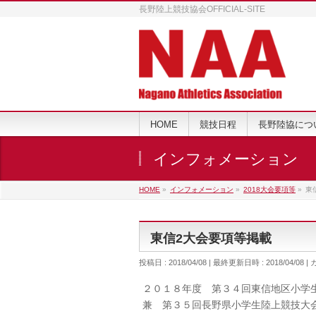
長野陸上競技協会OFFICIAL-SITE
HOME
競技日程
長野陸協につ
インフォメーション
HOME
»
インフォメーション
»
2018大会要項等
»
東
東信2大会要項等掲載
投稿日 : 2018/04/08
最終更新日時 : 2018/04/08
２０１８年度 第３４回東信地区小学
兼 第３５回長野県小学生陸上競技大