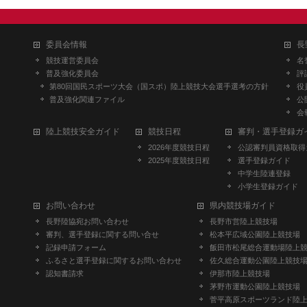
委員会情報
長
競技運営委員会
名
普及強化委員会
評
第80回国民スポーツ大会（国スポ）陸上競技大会選手選考の方針
役
普及強化関連ファイル
公
会
陸上競技安全ガイド
競技日程
審判・選手登録ガ
2026年度競技日程
公認審判員資格取得
2025年度競技日程
選手登録ガイド
中学生陸連登録
小学生登録ガイド
お問い合わせ
県内競技場ガイド
長野陸協宛お問い合わせ
長野市営陸上競技場
審判、選手登録に関する問い合せ
松本平広域公園陸上競技場
記録申請フォーム
飯田市松尾総合運動場陸上
ふるさと選手登録に関するお問い合わせ
佐久総合運動公園陸上競技
認知書請求
伊那市陸上競技場
茅野市運動公園陸上競技場
菅平高原スポーツランド陸