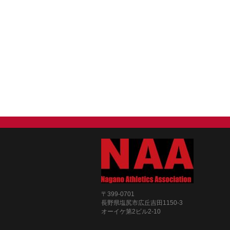
〒399-0701
長野県塩尻市広丘吉田1150-3
オーイケ第2ビル2-10