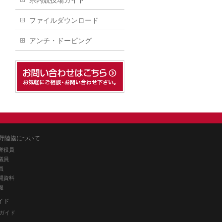
県内競技場ガイド
ファイルダウンロード
アンチ・ドーピング
野陸協について
誉役員
議員
員
開資料
報
イド
ガイド