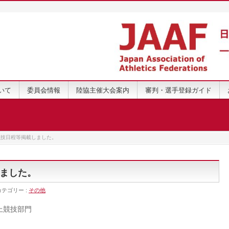
いて
委員会情報
陸協主催大会案内
審判・選手登録ガイド
競技日程等掲載しました。
ました。
カテゴリー :
その他
上競技部門