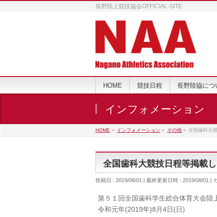
長野陸上競技協会OFFICIAL-SITE
HOME
競技日程
長野陸協につ
インフォメーション
HOME
»
インフォメーション
»
その他
»
全国歯科大
全国歯科大競技日程等掲載し
投稿日 : 2019/08/01
最終更新日時 : 2019/08/01
第５１回全国歯科学生総合体育大会陸
令和元年(2019年)8月4日(日)