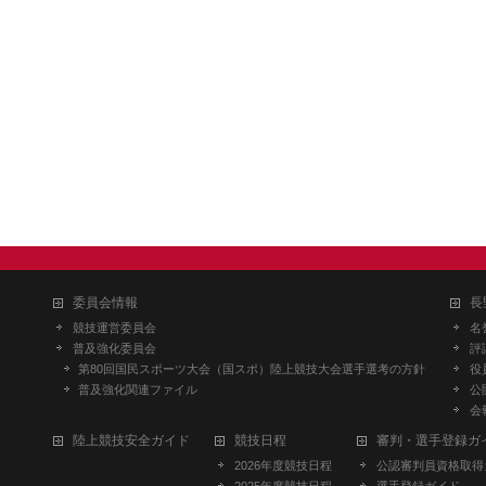
委員会情報
長
競技運営委員会
名
普及強化委員会
評
第80回国民スポーツ大会（国スポ）陸上競技大会選手選考の方針
役
普及強化関連ファイル
公
会
陸上競技安全ガイド
競技日程
審判・選手登録ガ
2026年度競技日程
公認審判員資格取得