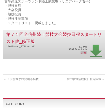
菅平高原スポーツランド陸上競技場（サニアパーク菅平）
・競技日程
・大会役員
・競技役員
・競技注意事項
・スタートリスト 掲載しました。
第７１回全信州陸上競技大会競技日程スタートリ
スト他_修正版
19AllSinsyu_TTSLetc.pdf
1.2 MiB
3897 Downloads
詳細
←
上伊那選手権要項等掲載
県中学通信競技日程等掲載
→
CATEGORY