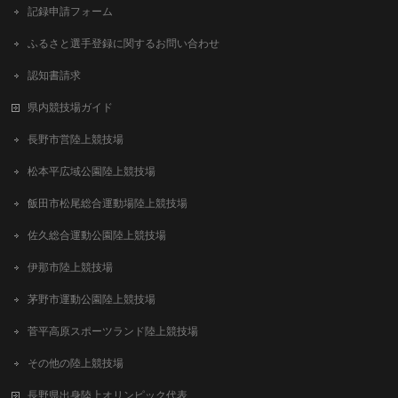
記録申請フォーム
ふるさと選手登録に関するお問い合わせ
認知書請求
県内競技場ガイド
長野市営陸上競技場
松本平広域公園陸上競技場
飯田市松尾総合運動場陸上競技場
佐久総合運動公園陸上競技場
伊那市陸上競技場
茅野市運動公園陸上競技場
菅平高原スポーツランド陸上競技場
その他の陸上競技場
長野県出身陸上オリンピック代表