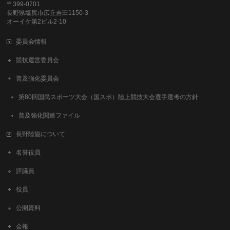
〒399-0701
長野県塩尻市広丘吉田1150-3
オーイケ第2ビル2-10
委員会情報
競技運営委員会
普及強化委員会
第80回国民スポーツ大会（国スポ）陸上競技大会選手選考の方針
普及強化関連ファイル
長野陸協について
名誉役員
評議員
役員
公開資料
会報