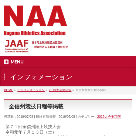
MENU
インフォメーション
HOME
»
インフォメーション
»
2019大会要項等
»
全信州競技日程等掲載
全信州競技日程等掲載
投稿日 : 2019/07/08
最終更新日時 : 2019/07/08
カテゴリー :
2019大会要項等
第７１回全信州陸上競技大会
令和元年７月１３日（土）