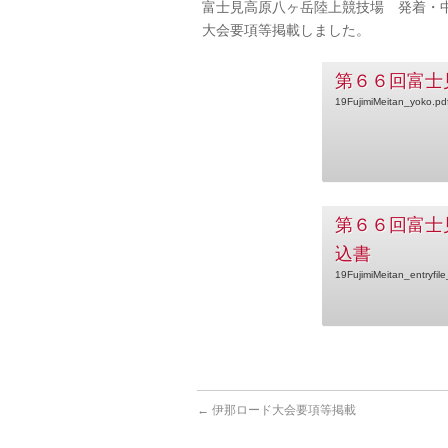
富士見高原八ヶ岳陸上競技場 発着・
大会要項等掲載しました。
第６６回富士
19FujimiMeitan_yoko.pd
第６６回富士
込書
19FujimiMeitan_entryfil
←
伊那ロード大会要項等掲載