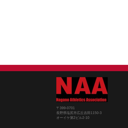
〒399-0701
長野県塩尻市広丘吉田1150-3
オーイケ第2ビル2-10