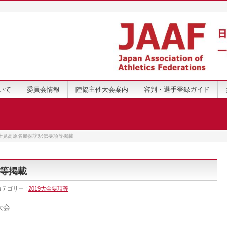
いて
委員会情報
陸協主催大会案内
審判・選手登録ガイド
士見高原名勝探訪駅伝要項等掲載
等掲載
カテゴリー :
2019大会要項等
大会