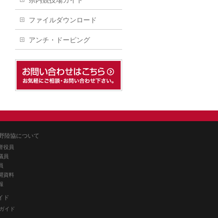
県内競技場ガイド
ファイルダウンロード
アンチ・ドーピング
野陸協について
誉役員
議員
員
開資料
報
イド
ガイド