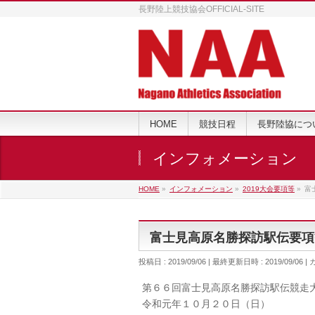
長野陸上競技協会OFFICIAL-SITE
HOME
競技日程
長野陸協につ
インフォメーション
HOME
»
インフォメーション
»
2019大会要項等
»
富
富士見高原名勝探訪駅伝要項
投稿日 : 2019/09/06
最終更新日時 : 2019/09/06
第６６回富士見高原名勝探訪駅伝競走
令和元年１０月２０日（日）