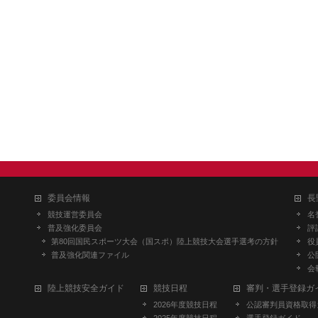
委員会情報
長
競技運営委員会
名
普及強化委員会
評
第80回国民スポーツ大会（国スポ）陸上競技大会選手選考の方針
役
普及強化関連ファイル
公
会
陸上競技安全ガイド
競技日程
審判・選手登録ガ
2026年度競技日程
公認審判員資格取得