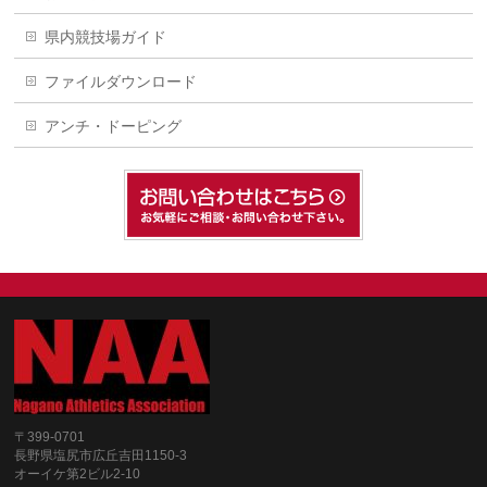
県内競技場ガイド
ファイルダウンロード
アンチ・ドーピング
〒399-0701
長野県塩尻市広丘吉田1150-3
オーイケ第2ビル2-10