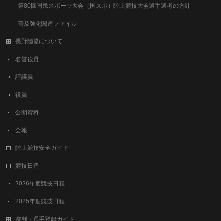
第80回国民スポーツ大会（国スポ）陸上競技大会選手選考の方針
普及強化関連ファイル
長野陸協について
名誉役員
評議員
役員
公開資料
会報
陸上競技安全ガイド
競技日程
2026年度競技日程
2025年度競技日程
審判・選手登録ガイド