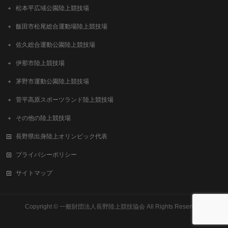
松本平広域公園陸上競技場
飯田市松尾総合運動場陸上競技場
佐久総合運動公園陸上競技場
伊那市陸上競技場
茅野市運動公園陸上競技場
菅平高原スポーツランド陸上競技場
その他の陸上競技場
長野県出身陸上オリンピック代表
プライバシーポリシー
サイトマップ
Copyright ©
一般財団法人長野陸上競技協会
All Rights Reserved.