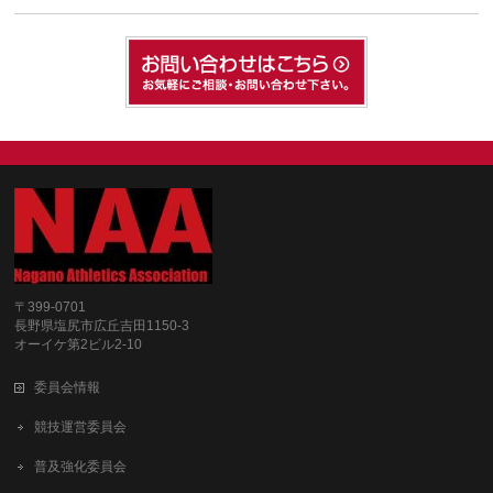
〒399-0701
長野県塩尻市広丘吉田1150-3
オーイケ第2ビル2-10
委員会情報
競技運営委員会
普及強化委員会