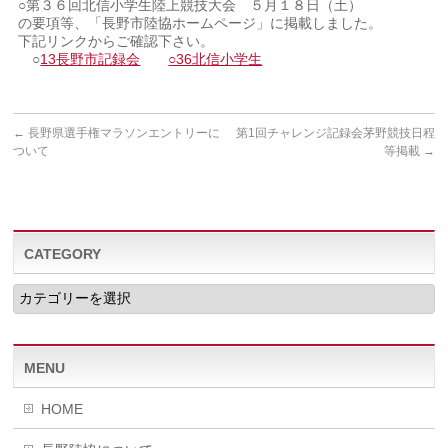
○第３６回北信小学生陸上競技大会 ５月１８日（土）
の要項等、「長野市陸協ホームページ」に掲載しました。
下記リンクからご確認下さい。
○
13長野市記録会
○36北信小学生
←
長野県選手権マラソンエントリーに
第1回チャレンジ記録会茅野競技日程
ついて
等掲載
→
CATEGORY
CATEGORY
MENU
HOME