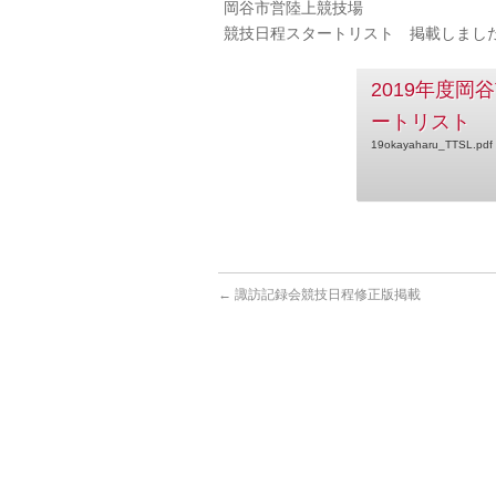
岡谷市営陸上競技場
競技日程スタートリスト 掲載しまし
2019年度
ートリスト
19okayaharu_TTSL.pdf
←
諏訪記録会競技日程修正版掲載