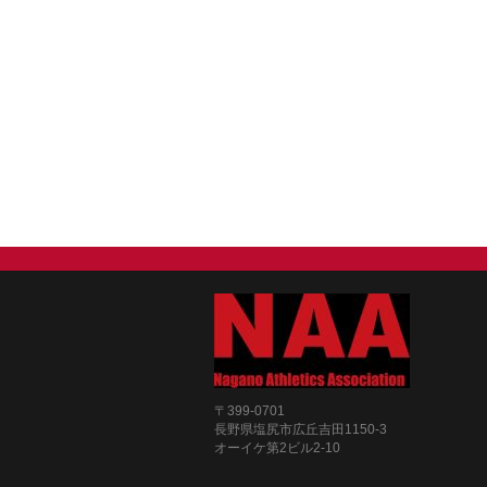
〒399-0701
長野県塩尻市広丘吉田1150-3
オーイケ第2ビル2-10