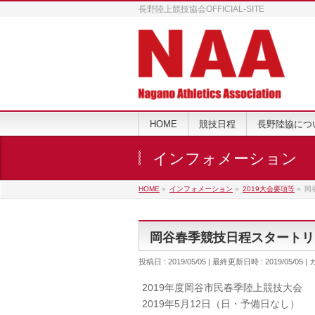
長野陸上競技協会OFFICIAL-SITE
HOME
競技日程
長野陸協につ
インフォメーション
HOME
»
インフォメーション
»
2019大会要項等
»
岡
岡谷春季競技日程スタートリ
投稿日 : 2019/05/05
最終更新日時 : 2019/05/05
2019年度岡谷市民春季陸上競技大会
2019年5月12日（日・予備日なし）