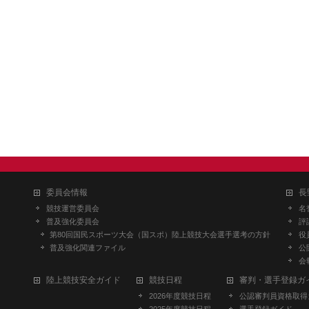
委員会情報
長
競技運営委員会
名
普及強化委員会
評
第80回国民スポーツ大会（国スポ）陸上競技大会選手選考の方針
役
普及強化関連ファイル
公
会
陸上競技安全ガイド
競技日程
審判・選手登録ガ
2026年度競技日程
公認審判員資格取得