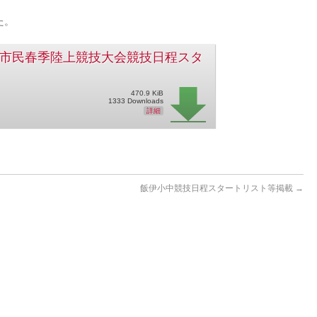
た。
岡谷市民春季陸上競技大会競技日程スタ
470.9 KiB
1333 Downloads
詳細
飯伊小中競技日程スタートリスト等掲載
→