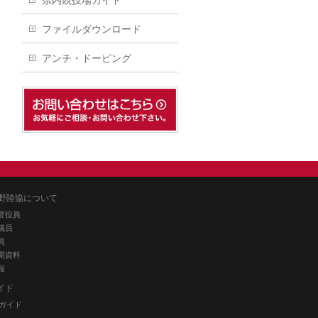
県内競技場ガイド
ファイルダウンロード
アンチ・ドーピング
野陸協について
誉役員
議員
員
開資料
報
イド
ガイド