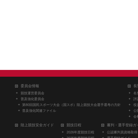
委員会情報
長
競技運営委員会
名
普及強化委員会
評
第80回国民スポーツ大会（国スポ）陸上競技大会選手選考の方針
役
普及強化関連ファイル
公
会
陸上競技安全ガイド
競技日程
審判・選手登録ガ
2026年度競技日程
公認審判員資格取得