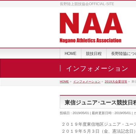
長野陸上競技協会OFFICIAL-SITE
HOME
競技日程
長野陸協につ
インフォメーション
HOME
»
インフォメーション
»
2019大会要項等
»
東
東信ジュニア･ユース競技日
投稿日 : 2019/05/01
最終更新日時 : 2019/05/01
２０１９年度東信地区ジュニア・ユー
２０１９年５月３日（金、憲法記念日