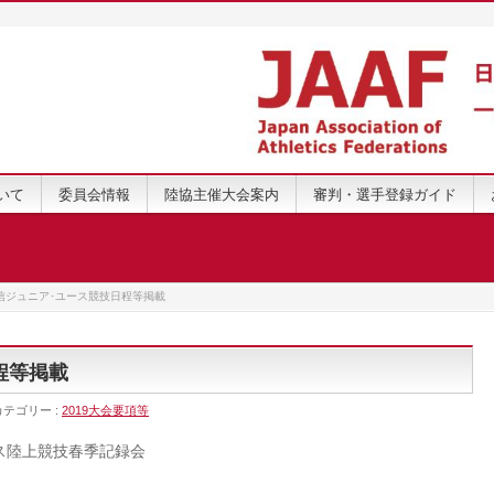
いて
委員会情報
陸協主催大会案内
審判・選手登録ガイド
信ジュニア･ユース競技日程等掲載
程等掲載
カテゴリー :
2019大会要項等
ス陸上競技春季記録会
）