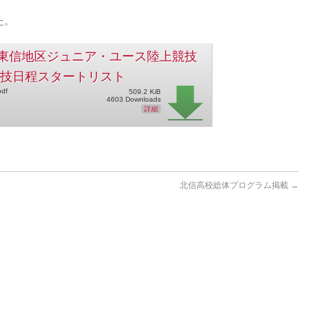
た。
東信地区ジュニア・ユース陸上競技
競技日程スタートリスト
pdf
509.2 KiB
4603 Downloads
詳細
北信高校総体プログラム掲載
→