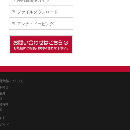
県内競技場ガイド
ファイルダウンロード
アンチ・ドーピング
野陸協について
誉役員
議員
員
開資料
報
イド
ガイド