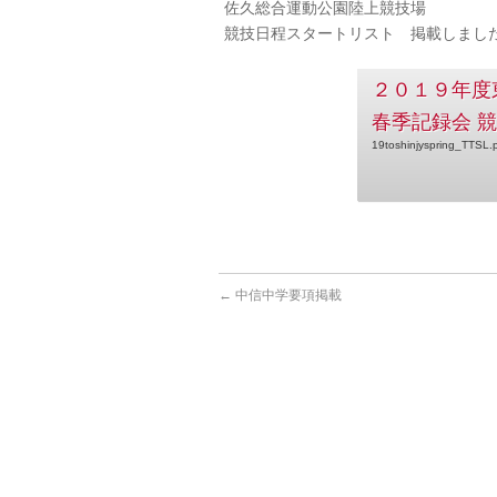
佐久総合運動公園陸上競技場
競技日程スタートリスト 掲載しまし
２０１９年度
春季記録会 
19toshinjyspring_TTSL.
←
中信中学要項掲載