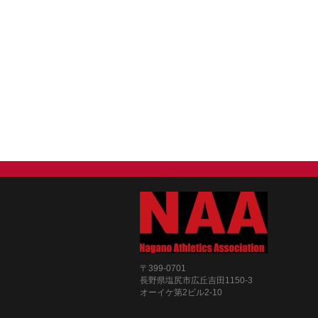
〒399-0701
長野県塩尻市広丘吉田1150-3
オーイケ第2ビル2-10