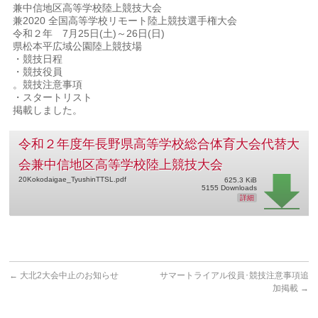
兼中信地区高等学校陸上競技大会
兼2020 全国高等学校リモート陸上競技選手権大会
令和２年 7月25日(土)～26日(日)
県松本平広域公園陸上競技場
・競技日程
・競技役員
。競技注意事項
・スタートリスト
掲載しました。
令和２年度年長野県高等学校総合体育大会代替大
会兼中信地区高等学校陸上競技大会
20Kokodaigae_TyushinTTSL.pdf
625.3 KiB
5155 Downloads
詳細
←
大北2大会中止のお知らせ
サマートライアル役員･競技注意事項追
加掲載
→