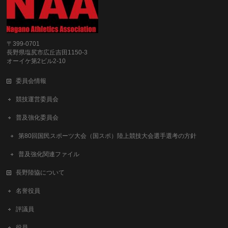
〒399-0701
長野県塩尻市広丘吉田1150-3
オーイケ第2ビル2-10
委員会情報
競技運営委員会
普及強化委員会
第80回国民スポーツ大会（国スポ）陸上競技大会選手選考の方針
普及強化関連ファイル
長野陸協について
名誉役員
評議員
役員