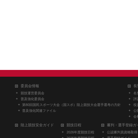
委員会情報
長
競技運営委員会
名
普及強化委員会
評
第80回国民スポーツ大会（国スポ）陸上競技大会選手選考の方針
役
普及強化関連ファイル
公
会
陸上競技安全ガイド
競技日程
審判・選手登録ガ
2026年度競技日程
公認審判員資格取得