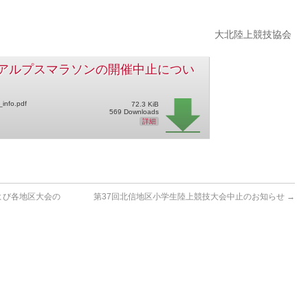
大北陸上競技協会
アルプスマラソンの開催中止につい
info.pdf
72.3 KiB
569 Downloads
詳細
よび各地区大会の
第37回北信地区小学生陸上競技大会中止のお知らせ
→