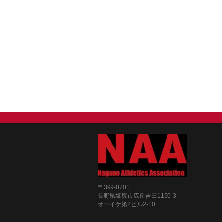
〒399-0701
長野県塩尻市広丘吉田1150-3
オーイケ第2ビル2-10