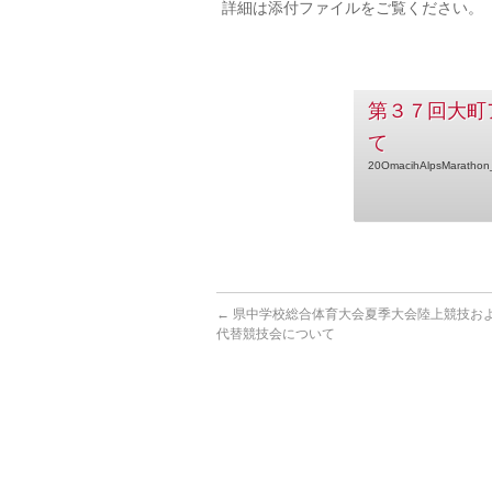
詳細は添付ファイルをご覧ください。
第３７回大町
て
20OmacihAlpsMarathon_
←
県中学校総合体育大会夏季大会陸上競技お
代替競技会について