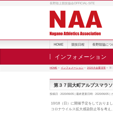
長野陸上競技協会OFFICIAL-SITE
HOME
競技日程
長野陸協につ
インフォメーション
HOME
»
インフォメーション
»
2020大会要項等
»
第
第３７回大町アルプスマラソ
投稿日 : 2020/06/05
最終更新日時 : 2020/06/05
10/18（日）に開催予定をしておりま
コロナウイルス拡大感染防止等を考え