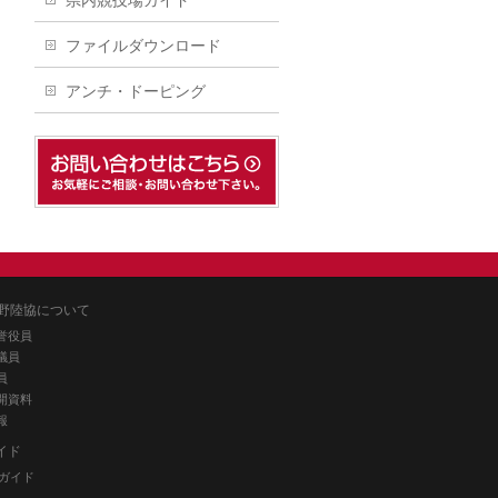
県内競技場ガイド
ファイルダウンロード
アンチ・ドーピング
野陸協について
誉役員
議員
員
開資料
報
イド
ガイド