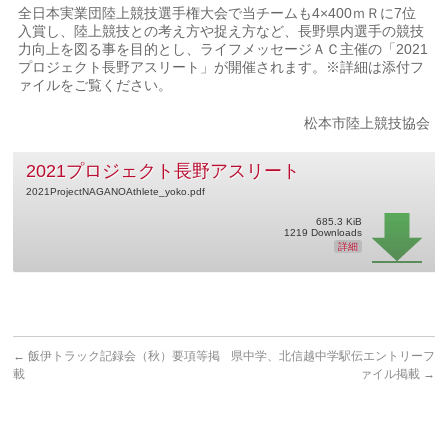
全日本実業団陸上競技選手権大会で当チームも4×400ｍＲに7位
入賞し、陸上競技との考え方や捉え方など、長野県内選手の競技
力向上を図る事を目的とし、ライフメッセージＡＣ主催の「2021
プロジェクト長野アスリート」が開催されます。※詳細は添付フ
ァイルをご覧ください。
松本市陸上競技協会
2021プロジェクト長野アスリート
2021ProjectNAGANOAthlete_yoko.pdf
685.3 KiB
1219 Downloads
詳細
←
飯伊トラック記録会（秋）要項等掲
県中学、北信越中学駅伝エントリーフ
載
ァイル掲載
→