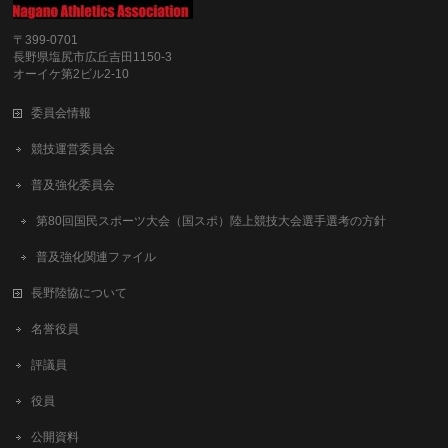
〒399-0701
長野県塩尻市広丘吉田1150-3
オーイケ第2ビル2-10
委員会情報
競技運営委員会
普及強化委員会
第80回国民スポーツ大会（国スポ）陸上競技大会選手選考の方針
普及強化関連ファイル
長野陸協について
名誉役員
評議員
役員
公開資料