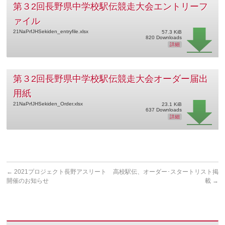
第３2回長野県中学校駅伝競走大会エントリーフ
ァイル
21NaPrfJHSekiden_entryfile.xlsx
57.3 KiB
820 Downloads
詳細
第３2回長野県中学校駅伝競走大会オーダー届出
用紙
21NaPrfJHSekiden_Order.xlsx
23.1 KiB
637 Downloads
詳細
←
2021プロジェクト長野アスリート
高校駅伝、オーダー･スタートリスト掲
開催のお知らせ
載
→