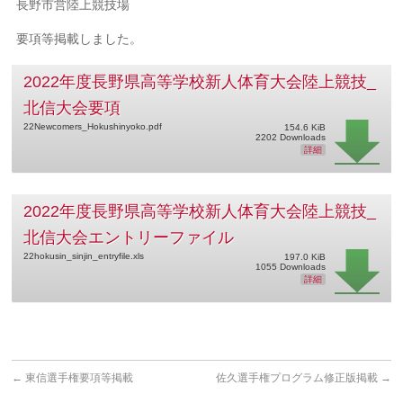
長野市営陸上競技場
要項等掲載しました。
2022年度長野県高等学校新人体育大会陸上競技_
北信大会要項
22Newcomers_Hokushinyoko.pdf
154.6 KiB
2202 Downloads
詳細
2022年度長野県高等学校新人体育大会陸上競技_
北信大会エントリーファイル
22hokusin_sinjin_entryfile.xls
197.0 KiB
1055 Downloads
詳細
←
東信選手権要項等掲載
佐久選手権プログラム修正版掲載
→