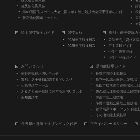
競技運営委員会
名
普及強化委員会
評
第80回国民スポーツ大会（国スポ）陸上競技大会選手選考の方針
役
普及強化関連ファイル
公
会
陸上競技安全ガイド
競技日程
審判・選手登録ガ
2026年度競技日程
公認審判員資格取得
2025年度競技日程
選手登録ガイド
中学生陸連登録
小学生登録ガイド
お問い合わせ
県内競技場ガイド
長野陸協宛お問い合わせ
長野市営陸上競技場
審判、選手登録に関する問い合せ
松本平広域公園陸上競技場
記録申請フォーム
飯田市松尾総合運動場陸上
ふるさと選手登録に関するお問い合わせ
佐久総合運動公園陸上競技
認知書請求
伊那市陸上競技場
茅野市運動公園陸上競技場
菅平高原スポーツランド陸
その他の陸上競技場
長野県出身陸上オリンピック代表
プライバシーポリシー