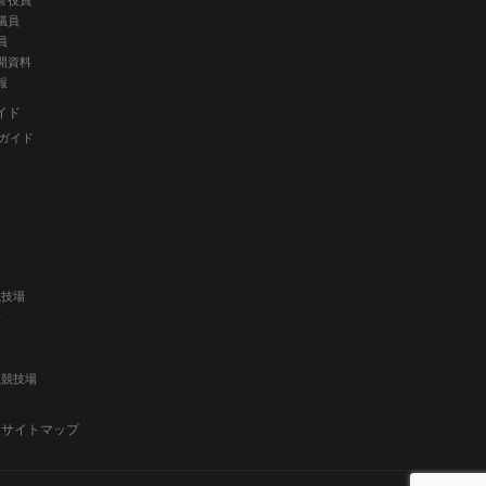
誉役員
議員
員
開資料
報
イド
ガイド
競技場
場
上競技場
サイトマップ