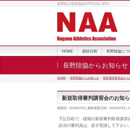
長野陸上競技協会OFFICIAL-SITE
HOME
競技日程
長野陸協につ
長野陸協からお知らせ
HOME
»
長野陸協からお知らせ
»
競技運営委員会から
新規取得審判講習会のお知ら
投稿日 : 2016/07/23
最終更新日時 : 2016/07/23
下記日程で、後期の新規審判取得講習
該当の審判員は、必ず受講して下さい