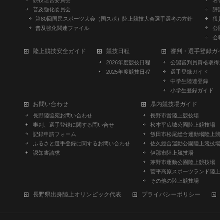
競技運営委員会
名
普及強化委員会
評
第80回国民スポーツ大会（国スポ）陸上競技大会選手選考の方針
役
普及強化関連ファイル
公
会
陸上競技安全ガイド
競技日程
審判・選手登録ガ
2026年度競技日程
公認審判員資格取得
2025年度競技日程
選手登録ガイド
中学生陸連登録
小学生登録ガイド
お問い合わせ
県内競技場ガイド
長野陸協宛お問い合わせ
長野市営陸上競技場
審判、選手登録に関する問い合せ
松本平広域公園陸上競技場
記録申請フォーム
飯田市松尾総合運動場陸上
ふるさと選手登録に関するお問い合わせ
佐久総合運動公園陸上競技
認知書請求
伊那市陸上競技場
茅野市運動公園陸上競技場
菅平高原スポーツランド陸
その他の陸上競技場
長野県出身陸上オリンピック代表
プライバシーポリシー