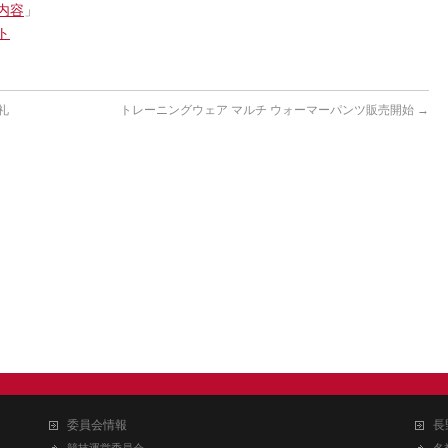
内容
」
ト
礼
トレーニングウェア マルチ ウォーマーパンツ販売開始
→
委員会情報
長