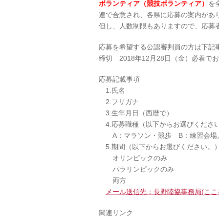
ボランティア（競技ボランティア）
を
連で合意され、各県に応募の案内があ
但し、人数制限もありますので、応募
応募を希望する公認審判員の方は下記
締切 2018年12月28日（金）必着で
応募記載事項
1.氏名
2.フリガナ
3.生年月日（西暦で）
4.応募職種（以下からお選びくださ
A：マラソン・競歩 B：練習会場／W-u
5.期間（以下からお選びください。
オリンピックのみ
パラリンピックのみ
両方
メール送信先：長野陸協事務局(ここ
関連リンク