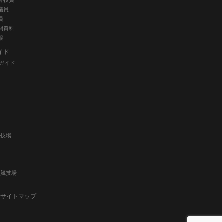
誉役員
議員
員
開資料
報
イド
ガイド
競技場
場
上競技場
サイトマップ