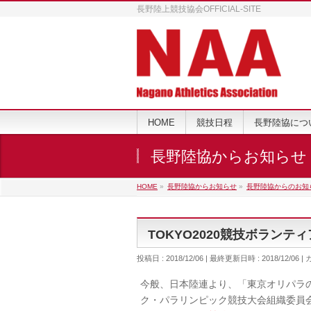
長野陸上競技協会OFFICIAL-SITE
HOME
競技日程
長野陸協につ
長野陸協からお知らせ
HOME
»
長野陸協からお知らせ
»
長野陸協からのお知
TOKYO2020競技ボランテ
投稿日 : 2018/12/06
最終更新日時 : 2018/12/06
今般、日本陸連より、「東京オリパラ
ク・パラリンピック競技大会組織委員