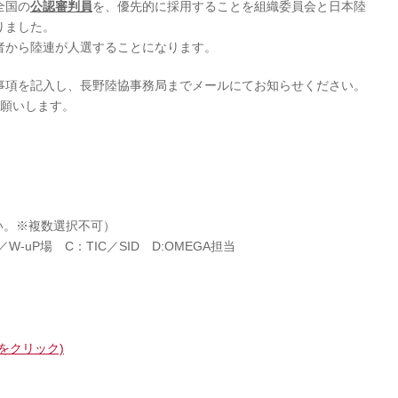
全国の
公認審判員
を、優先的に採用することを組織委員会と日本陸
りました。
者から陸連が人選することになります。
事項を記入し、長野陸協事務局までメールにてお知らせください。
お願いします。
い。※複数選択不可）
P場 C：TIC／SID D:OMEGA担当
）
をクリック)