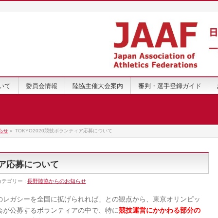
いて
委員会情報
陸協主催大会案内
審判・選手登録ガイド
らせ
»
TOKYO2020競技ボランティア応募について
ィア応募について
カテゴリー :
長野陸協からのお知らせ
のレガシーを全国に拡げられれば」との観点から、東京オリンピッ
会が公募するボランティアの中で、特に
競技運営にかかわる部分の