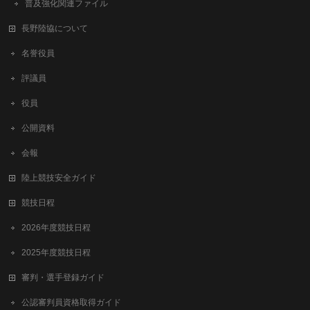
普及強化関連ファイル
長野陸協について
名誉役員
評議員
役員
公開資料
会報
陸上競技安全ガイド
競技日程
2026年度競技日程
2025年度競技日程
審判・選手登録ガイド
公認審判員資格取得ガイド