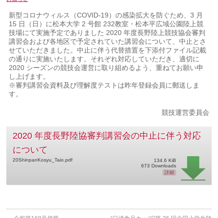
新型コロナウィルス（COVID-19）の感染拡大を防ぐため、3 月
15 日（日）に松本大学 2 号館 232教室・松本平広域公園陸上競
技場にて実施予定でありました 2020 年度長野陸上競技協会審判
講習会および各地区で予定されていた講習会について、中止とさ
せていただきました。中止に伴う代替措置を下添付ファイル記載
の通りに実施いたします。それぞれ対応していただき、適切に
2020 シーズンの競技会運営に取り組めるよう、重ねてお願い申
し上げます。
※審判講習会資料及び理解度テストは昨年登録会員に郵送しま
す。
競技運営委員会
2020 年度長野陸協審判講習会の中止に伴う対応
について
20ShinpanKosyu_Taio.pdf
134.6 KiB
673 Downloads
詳細