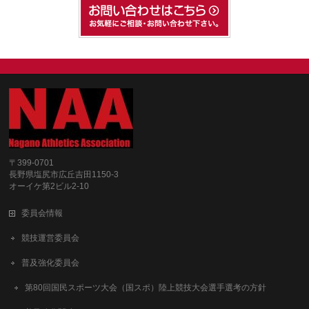
〒399-0701
長野県塩尻市広丘吉田1150-3
オーイケ第2ビル2-10
委員会情報
競技運営委員会
普及強化委員会
第80回国民スポーツ大会（国スポ）陸上競技大会選手選考の方針