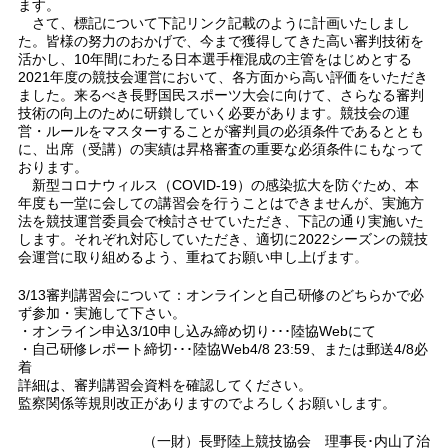
ます。
さて、標記について下記リンク記載のように計画いたしまし
た。皆様の努力のおかげで、今まで獲得してきた高い審判技術を
活かし、10年間にわたる日本選手権混成の主管をはじめとする
2021年度の競技会運営において、各方面から高い評価をいただき
ました。来るべき長野国民スポーツ大会に向けて、さらなる審判
技術の向上のために研鑚していく必要があります。競技会の運
営・ルールをマスターすることが審判員の必須条件であるととも
に、出席（受講）の実績は昇格審査の重要な必須条件にもなって
おります。
新型コロナウィルス（COVID-19）の感染拡大を防ぐため、本
年度も一堂に会しての講習会を行うことはできませんが、実施方
法を競技運営委員会で検討させていただき、下記の通り実施いた
します。それぞれ対応していただき、適切に2022シーズンの競技
会運営に取り組めるよう、重ねてお願い申し上げます
。
3/13審判講習会について：オンラインと自己研修のどちらかで必
ず参加・実施して下さい。
・オンライン申込3/10申し込み締め切り･･･陸協Webにて
・自己研修レポート締切･･･陸協Web4/8 23:59、または郵送4/8必
着
詳細は、審判講習会資料を確認してください。
監察関係等規則改正がありますのでよろしくお願いします。
（一財）長野陸上競技協会 理事長･内山了治