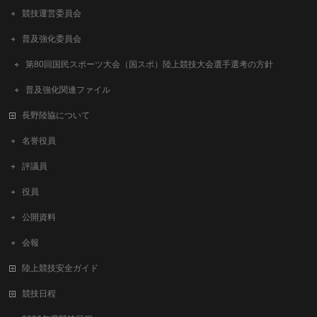
競技運営委員会
普及強化委員会
第80回国民スポーツ大会（国スポ）陸上競技大会選手選考の方針
普及強化関連ファイル
長野陸協について
名誉役員
評議員
役員
公開資料
会報
陸上競技安全ガイド
競技日程