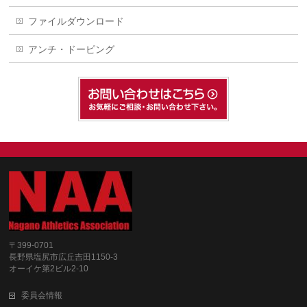
ファイルダウンロード
アンチ・ドーピング
〒399-0701
長野県塩尻市広丘吉田1150-3
オーイケ第2ビル2-10
委員会情報