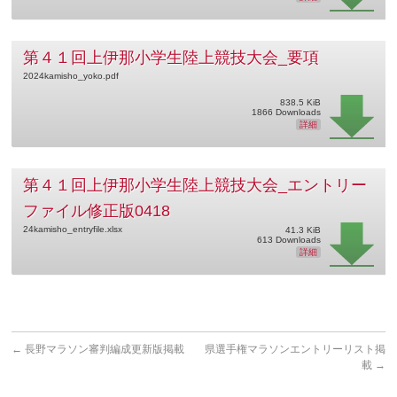
第４１回上伊那小学生陸上競技大会_要項
2024kamisho_yoko.pdf
838.5 KiB
1866 Downloads
詳細
第４１回上伊那小学生陸上競技大会_エントリー
ファイル修正版0418
24kamisho_entryfile.xlsx
41.3 KiB
613 Downloads
詳細
←
長野マラソン審判編成更新版掲載
県選手権マラソンエントリーリスト掲
載
→