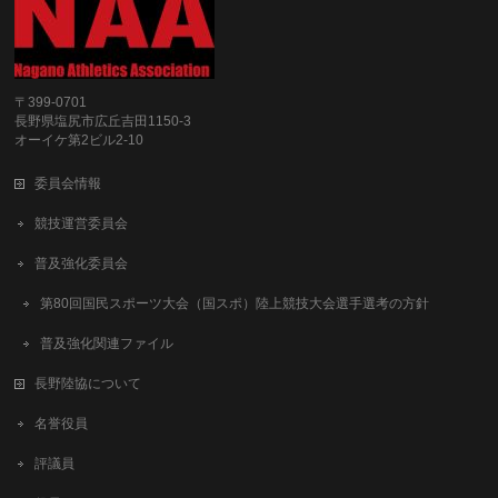
〒399-0701
長野県塩尻市広丘吉田1150-3
オーイケ第2ビル2-10
委員会情報
競技運営委員会
普及強化委員会
第80回国民スポーツ大会（国スポ）陸上競技大会選手選考の方針
普及強化関連ファイル
長野陸協について
名誉役員
評議員