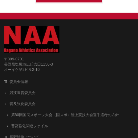
〒399-0701
長野県塩尻市広丘吉田1150-3
オーイケ第2ビル2-10
委員会情報
競技運営委員会
普及強化委員会
第80回国民スポーツ大会（国スポ）陸上競技大会選手選考の方針
普及強化関連ファイル
長野陸協について