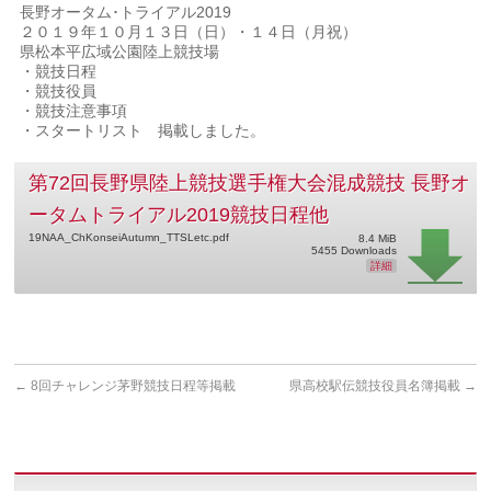
長野オータム･トライアル2019
２０１９年１０月１３日（日）・１４日（月祝）
県松本平広域公園陸上競技場
・競技日程
・競技役員
・競技注意事項
・スタートリスト 掲載しました。
第72回長野県陸上競技選手権大会混成競技 長野オ
ータムトライアル2019競技日程他
19NAA_ChKonseiAutumn_TTSLetc.pdf
8.4 MiB
5455 Downloads
詳細
←
8回チャレンジ茅野競技日程等掲載
県高校駅伝競技役員名簿掲載
→