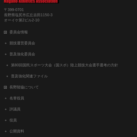
〒399-0701
長野県塩尻市広丘吉田1150-3
オーイケ第2ビル2-10
委員会情報
競技運営委員会
普及強化委員会
第80回国民スポーツ大会（国スポ）陸上競技大会選手選考の方針
普及強化関連ファイル
長野陸協について
名誉役員
評議員
役員
公開資料