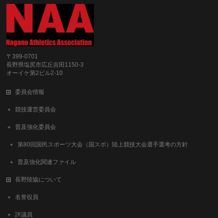
〒399-0701
長野県塩尻市広丘吉田1150-3
オーイケ第2ビル2-10
委員会情報
競技運営委員会
普及強化委員会
第80回国民スポーツ大会（国スポ）陸上競技大会選手選考の方針
普及強化関連ファイル
長野陸協について
名誉役員
評議員