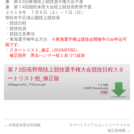
兼 第６2回東海陸上競技選手権大会予選
兼 第７4回国民体育大会陸上競技長野県予選
２０１９年 ７月６日（土）～７日（日）
県松本平広域公園陸上競技場
・競技日程
・競技役員
・競技注意事項
・東海選手権申込方法
※東海選手権は競技会開催中のみ申込可
能です。
・スタートリスト_修正（2019/07/02）
修正箇所 男女ハンマー投１名づつ追加
第７2回長野県陸上競技選手権大会競技日程スタ
ートリスト他_修正版
19NaganoAC_TTSLetc.pdf
7.4 MiB
10985 Downloads
詳細
←
木曽総体要項等掲載
サマートライアルエントリーファイル
修正版掲載
→