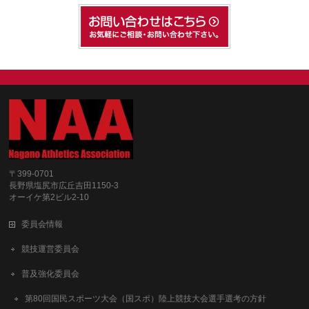
〒399-0701
長野県塩尻市広丘吉田1150-3
オーイケ第2ビル2-10
委員会情報
競技運営委員会
普及強化委員会
第80回国民スポーツ大会（国スポ）陸上競技大会選手選考の方針