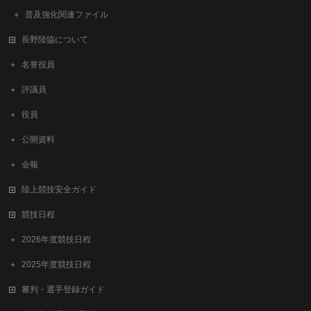
普及強化関連ファイル
長野陸協について
名誉役員
評議員
役員
公開資料
会報
陸上競技安全ガイド
競技日程
2026年度競技日程
2025年度競技日程
審判・選手登録ガイド