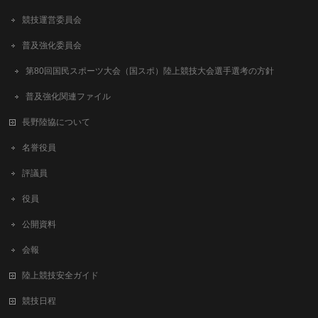
競技運営委員会
普及強化委員会
第80回国民スポーツ大会（国スポ）陸上競技大会選手選考の方針
普及強化関連ファイル
長野陸協について
名誉役員
評議員
役員
公開資料
会報
陸上競技安全ガイド
競技日程