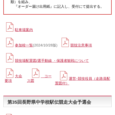
順）を組み、
『オーダー届け出用紙』に記入し、受付にて提出する。
駐車場案内
参加校一覧
(2024/10/28版)
競技注意事項
競技場配置図/選手動線 ・保護者観戦について
大会
コー
運営･競技役員（走路員配
要項
ス図
置図付）
第35回長野県中学校駅伝競走大会予選会